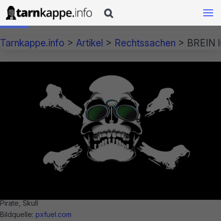

Tarnkappe.info
>
Artikel
>
Rechtssachen
>
BREIN l
Pirate, Skull
Bildquelle:
pxfuel.com