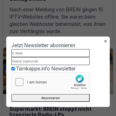
Nach einer Meldung von BREIN gingen 15
IPTV-Websites offline. Sie waren beim
gleichen Webhoster beheimatet, was ihnen
zum Verhängnis wurde.
×
Jetzt Newsletter abonnieren
Tarnkappe.info Newsletter
Illegale Vinyl-Bootlegs im
Supermarkt: BREIN stoppt nicht
lizenzierte Radio-LPs