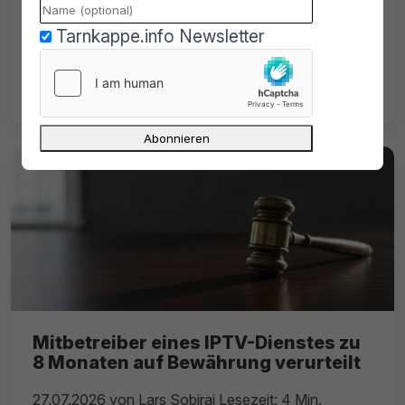
Welche Blogs, Foren & Webseiten gibt es
Tarnkappe.info Newsletter
noch, die illegale E-Book-Downloads
anbieten? Wo gibt es noch free Ebooks?
Und wer ist offline?
Mitbetreiber eines IPTV-Dienstes zu
8 Monaten auf Bewährung verurteilt
27.07.2026
von
Lars Sobiraj
Lesezeit: 4 Min.