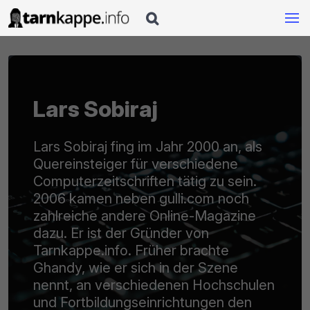

Lars Sobiraj
Lars Sobiraj fing im Jahr 2000 an, als
Quereinsteiger für verschiedene
Computerzeitschriften tätig zu sein.
2006 kamen neben gulli.com noch
zahlreiche andere Online-Magazine
dazu. Er ist der Gründer von
Tarnkappe.info. Früher brachte
Ghandy, wie er sich in der Szene
nennt, an verschiedenen Hochschulen
und Fortbildungseinrichtungen den