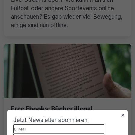
Fußball oder andere Sportevents online
anschauen? Es gab wieder viel Bewegung,
einige sind nun offline.
Free Ebooks: Bücher illegal
×
downloaden im Juli 2026
Jetzt Newsletter abonnieren
28.07.2026
von
Lars Sobiraj
Lesezeit: 8 Min.