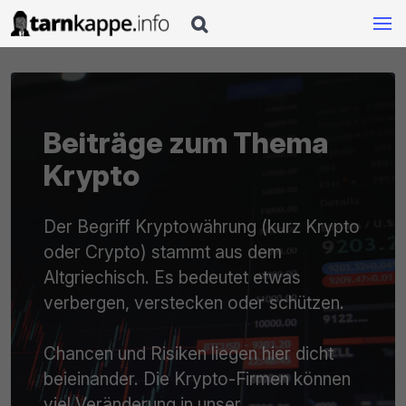

Beiträge zum Thema
Krypto
Der Begriff Kryptowährung (kurz Krypto
oder Crypto) stammt aus dem
Altgriechisch. Es bedeutet etwas
verbergen, verstecken oder schützen.
Chancen und Risiken liegen hier dicht
beieinander. Die Krypto-Firmen können
viel Veränderung in unser