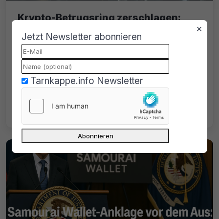
Krypto-Betrugsring zerschlagen:
×
Europol nimmt 42 Personen fest
Jetzt Newsletter abonnieren
01.07.2025
von
Sunny
Lesezeit: 4 Min.
Europol hat einen Krypto-Betrugsring
Tarnkappe.info Newsletter
ausgehoben. Der Schaden beläuft sich auf
540 Millionen Euro, es gab 42 Festnahmen
in sechs Ländern.