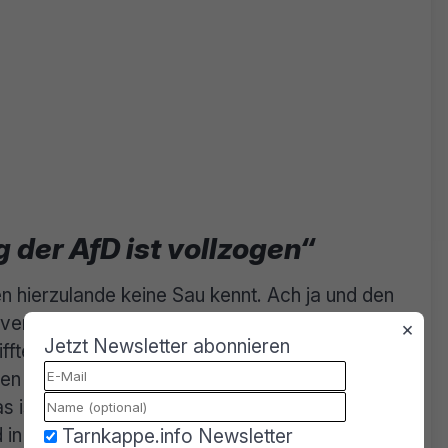
 der AfD ist vollzogen“
 hierzulande keine Sau kennt. Ach ja und den
vergessen die selbst ernannten „Putin-
×
Jetzt Newsletter abonnieren
fftem Öko geht das natürlich gegen den Strich.
chen zunehmend die Nase von den
s ist verständlich, denn es wurde mal wieder
in Berlin geht auch nicht viel voran. Man hört
Tarnkappe.info Newsletter