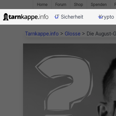
Home
Forum
Shop
Spenden
IT Sicherheit
Krypto
Tarnkappe.info
>
Glosse
>
Die August-G