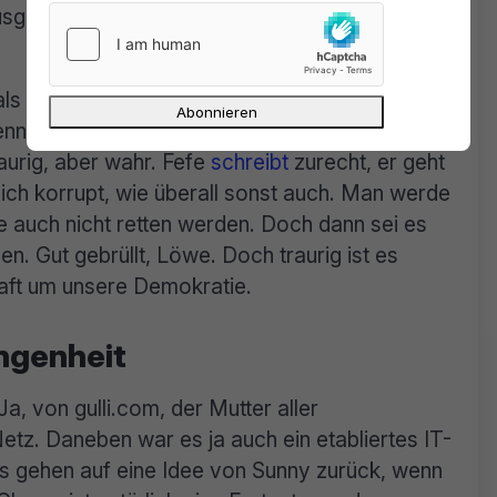
sgetragenen Streitigkeiten der drei
 Protest abzutun, greift leider zu kurz. Zwar
nn es um ihre Stimme geht. Doch die AfD ist
Traurig, aber wahr. Fefe
schreibt
zurecht, er geht
lich korrupt, wie überall sonst auch. Man werde
e auch nicht retten werden. Doch dann sei es
zen. Gut gebrüllt, Löwe. Doch traurig ist es
haft um unsere Demokratie.
ngenheit
Ja, von gulli.com, der Mutter aller
z. Daneben war es ja auch ein etabliertes IT-
ns gehen auf eine Idee von Sunny zurück, wenn