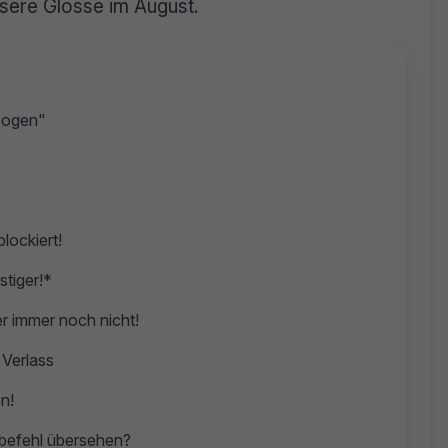
sere Glosse im August.
lzogen"
lockiert!
stiger!*
r immer noch nicht!
 Verlass
n!
befehl übersehen?