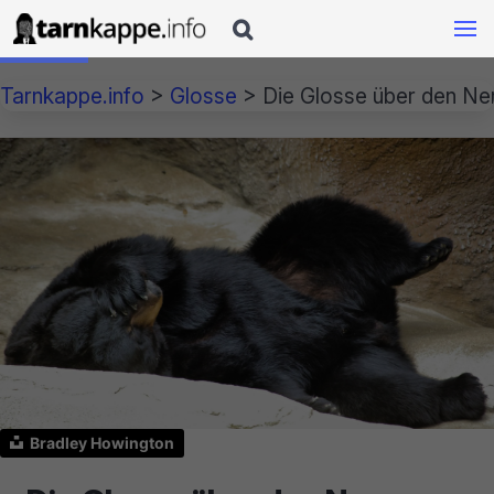

Tarnkappe.info
>
Glosse
>
Die Glosse über den Ne
Bradley Howington