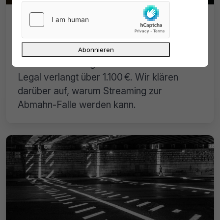
Abmahnwelle wegen Succession:
Frommer Legal und die Streaming-
Falle
Abmahnwelle wegen Succession: Frommer
Legal verlangt über 1.100 €. Wir klären
darüber auf, warum Streaming zur
Abmahn-Falle werden kann.