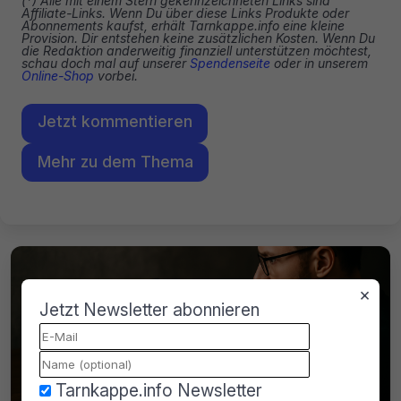
(*) Alle mit einem Stern gekennzeichneten Links sind
Affiliate-Links. Wenn Du über diese Links Produkte oder
Abonnements kaufst, erhält Tarnkappe.info eine kleine
Provision. Dir entstehen keine zusätzlichen Kosten. Wenn Du
die Redaktion anderweitig finanziell unterstützen möchtest,
schau doch mal auf unserer
Spendenseite
oder in unserem
Online-Shop
vorbei.
Jetzt kommentieren
Mehr zu dem Thema
×
Jetzt Newsletter abonnieren
Tarnkappe.info Newsletter