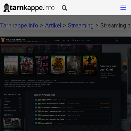

Tarnkappe.info
>
Artikel
>
Streaming
>
Streaming a