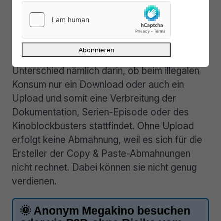
Filme lagern, arbeiten sauber und lassen sich
zur Verbreitung der Filme nicht von den
Geräten der Zuschauer unterstützen.
Juristisch gesehen besteht der entscheidende
Unterschied nämlich darin, ob beim illegalen
Konsum nur ein Download oder auch ein
Upload und somit eine Verbreitung der
Dokumentation, Serien-Episode oder des
Kinoblockbusters stattfindet. Ohne Upload
erfolgt keine Abmahnung, weil es sich für die
Ersteller der Copy & Paste-Abmahnungen
nicht rechnet. Dabei können sie nicht genug
verdienen.
🌞 Anonym Megakino besuchen