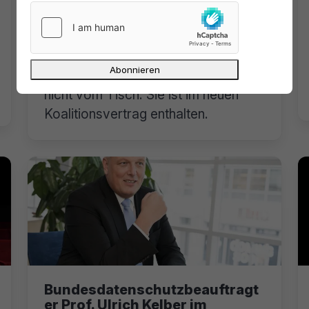
Min.
Das Thema
Vorratsdatenspeicherung ist auch
bei der künftigen Bundesregierung
nicht vom Tisch. Sie ist im neuen
Koalitionsvertrag enthalten.
Bundesdatenschutzbeauftragt
er Prof. Ulrich Kelber im