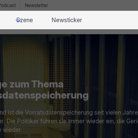
Podcast
Newsletter
Szene
Newsticker
ge zum Thema
sdatenspeicherung
nd ist die Vorratsdatenspeicherung seit vielen Jahre
. Die Politiker führen sie immer wieder ein, die Ger
e wieder.