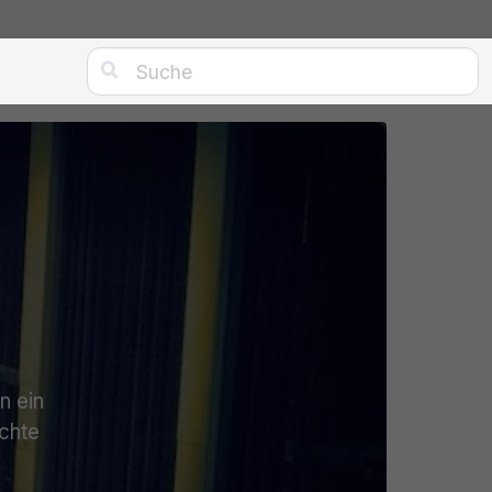

n ein
ichte