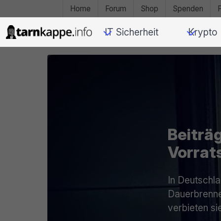
Home
Forum
Shop
Spenden
IT Sicherheit
Krypto
Beiträ
Vorrat
In Deutschla
Dauerbrenner
verbieten si