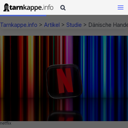

Tarnkappe.info
>
Artikel
>
Studie
>
Dänische Hande
netflix