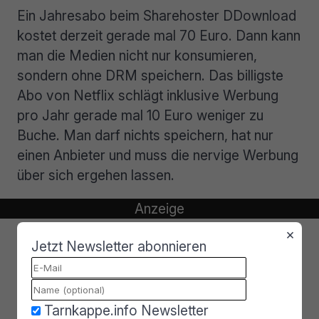
Ein Jahresabo beim Sharehoster DDownload
kostet derzeit gerade mal 70 Euro. Dann kann
man die Medien nicht nur konsumieren,
sondern ohne DRM speichern. Das billigste
Abo von Netflix schlägt inklusive Werbung
pro Jahr gerade mal 10 Euro weniger zu
Buche. Man darf nichts speichern, hat nur
einen Anbieter und muss die nervige Werbung
über sich ergehen lassen.
×
Jetzt Newsletter abonnieren
Tarnkappe.info Newsletter