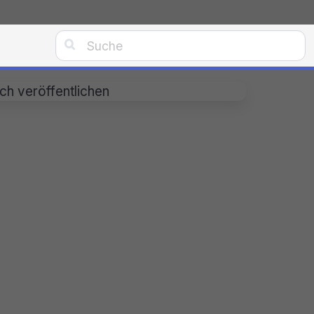

och veröffentlichen