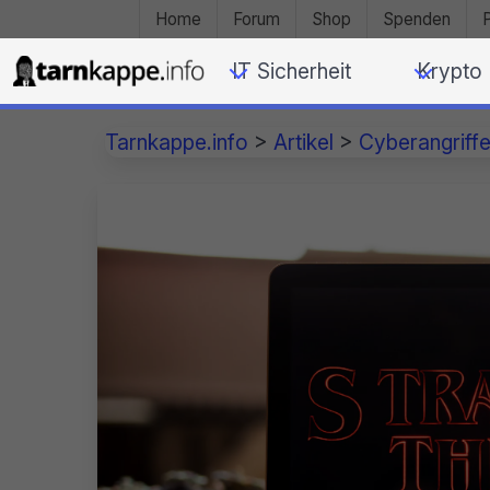
Home
Forum
Shop
Spenden
IT Sicherheit
Krypto
Tarnkappe.info
>
Artikel
>
Cyberangriff