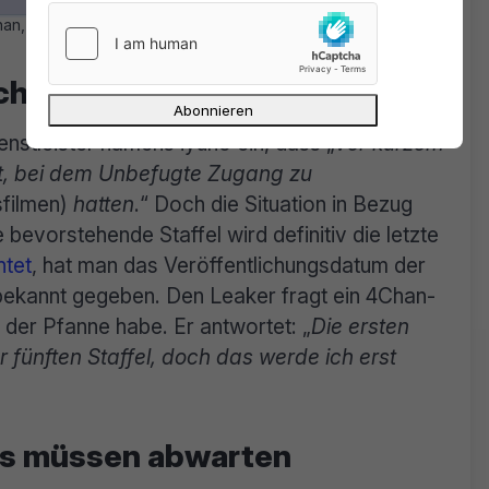
han, ob er noch mehr anzubieten hätte…
ichen Leak betroffen
nstleister namens iyuno ein, dass „
vor kurzem
st, bei dem Unbefugte Zugang zu
sfilmen)
hatten
.“ Doch die Situation in Bezug
 bevorstehende Staffel wird definitiv die letzte
htet
, hat man das Veröffentlichungsdatum der
t bekannt gegeben. Den Leaker fragt ein 4Chan-
 der Pfanne habe. Er antwortet: „
Die ersten
 fünften Staffel, doch das werde ich erst
gs müssen abwarten