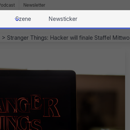
Podcast
Newsletter
Szene
Newsticker
e
>
Stranger Things: Hacker will finale Staffel Mittw