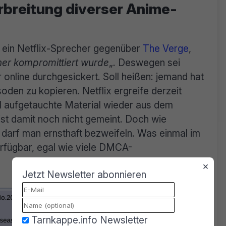
rbreitung diverser Anime-
 ein Netflix-Sprecher gegenüber
The Verge
,
er kompromittiert wurde
„. Deswegen sei
r online durchgesickert. Soll heißen: jemand hat
den zu kopieren. Netflix ergreife derzeit
 aufgetauchte Material wieder aus dem
 ist damit noch nicht gemeint. Doch wie
, darf man ernsthaft bezweifeln. Was einmal im
verfügbar, egal wie viele DMCA-
×
Jetzt Newsletter abonnieren
Tarnkappe.info Newsletter