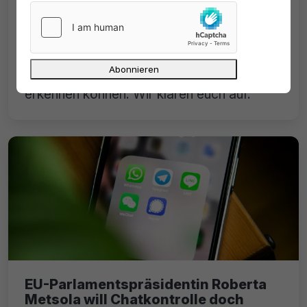
Was kann der Internetanbieter von
uns sehen?
Viele fragen sich, was die Internetanbieter
eigentlich anhand ihrer Datensammlung
erkennen können. Wir klären euch auf.
EU-Parlamentspräsidentin Roberta
Metsola will Chatkontrolle doch