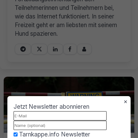
Teilnehmerinnen und Teilnehmern bei,
wie das Internet funktioniert. In seiner
Freizeit geht er am liebsten mit seinem
Hund spazieren.





×
Jetzt Newsletter abonnieren
Tarnkappe.info Newsletter