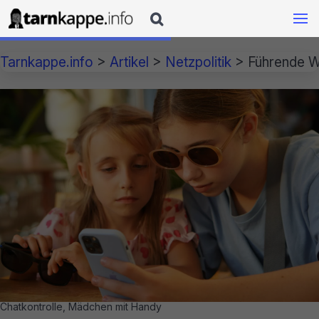

Tarnkappe.info
>
Artikel
>
Netzpolitik
>
Führende Wi
Chatkontrolle, Mädchen mit Handy