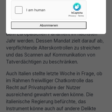
Sollte der Rat die Warnungen der Akademiker
nicht beherzigen, dürften Alterskontrollen und
das „
freiwillige
“ massenhafte Scannen zum
zentralen Streitpunkt in den Verhandlungen mit
dem Europäischen Parlament im nächsten
Jahr werden. Dessen Mandat zielt darauf ab,
verpflichtende Alterskontrollen zu streichen
und das Scannen auf Kommunikation von
Tatverdächtigen zu beschränken.
Auch Italien stellte letzte Woche in Frage, ob
im Rahmen freiwilliger Chatkontrolle das
Recht auf Privatsphäre der Nutzer
ausreichend gewahrt werden könne. Die
italienische Regierung befürchte, das
Instrument könne auch auf andere Delikte