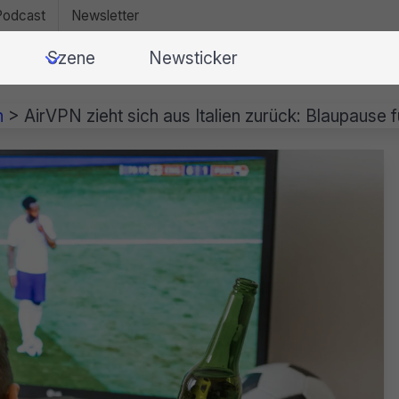
Podcast
Newsletter
Szene
Newsticker
n
>
AirVPN zieht sich aus Italien zurück: Blaupause 