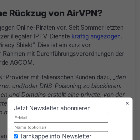
che Rückzug von AirVPN?
 gegen Online-Piraten vor. Seit Sommer letzten
zer illegaler IPTV-Dienste
kräftig angezogen
.
acy Shield“. Dies ist ein kurz vor
er Rahmen mit Durchführungsverordnungen der
hörde AGCOM.
-Provider mit italienischen Kunden dazu, „
den
ren und/oder DNS-Poisoning zu blockieren.
en und Domains erstellt eine private, von der
×
ten Stellen geben die Sperrlisten in eine
Jetzt Newsletter abonnieren
gen müssen innerhalb
von 30 Minuten
an hervor: Für die von den Rechteinhabern
Tarnkappe.info Newsletter