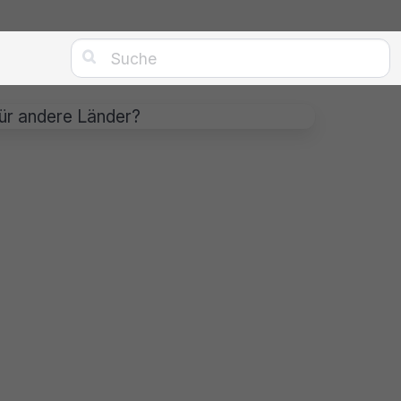

für andere Länder?