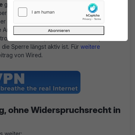
e
gerichtliche Überprüfung und keine
perrverfügungen müssen ohne Anhöung der
er Ablehnung quasi in Echtzeit umgesetzt
Anordnung offensichtlich falsch ist. Der
troffene Website) kann nur zu einem späteren
ie Sperre längst aktiv ist. Für
weitere
itrag von Wired.
, ohne Widerspruchsrecht in
s weiter: