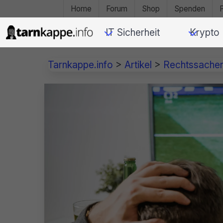
Home
Forum
Shop
Spenden
IT Sicherheit
Krypto
Tarnkappe.info
>
Artikel
>
Rechtssache