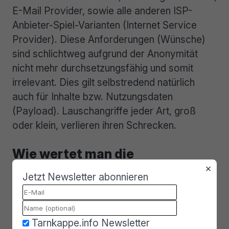
E-Mail Provider, sowie alle anderen ISP-
Anbieter-Spiel-Varianten (Internet Service
Provider). Diese Anforderungen (Wünsche)
sind schlichtweg aufgrund der Anonymität
nicht mehr durchsetzungsfähig und somit
irrelevant. Dies gilt selbstredend natürlich
auch für Inhalte bzw. Nutzungsdaten
(Payload). Lauschangriffe jeder Art, groß
oder klein, verlieren ihren Schrecken.
Wie wertet man die
Datenströme aus?
×
Jetzt Newsletter abonnieren
Tarnkappe.info Newsletter