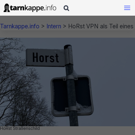

Tarnkappe.info
>
Intern
>
HoRst VPN als Teil eines
HoRst Straßenschild