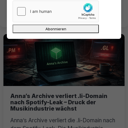

Anna’s Archive verliert .li-Domain
nach Spotify-Leak – Druck der
Musikindustrie wächst
Anna’s Archive verliert die .li-Domain nach