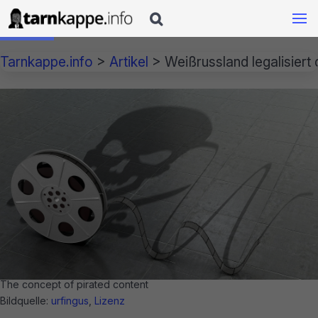

Tarnkappe.info
>
Artikel
>
Weißrussland legalisiert d
The concept of pirated content
Bildquelle:
urfingus
,
Lizenz