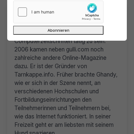
Über
Lars Sobiraj
Lars Sobiraj fing im Jahr 2000 an, als
Quereinsteiger für verschiedene
Computerzeitschriften tätig zu sein.
2006 kamen neben gulli.com noch
zahlreiche andere Online-Magazine
dazu. Er ist der Gründer von
Tarnkappe.info. Früher brachte Ghandy,
wie er sich in der Szene nennt, an
verschiedenen Hochschulen und
Fortbildungseinrichtungen den
Teilnehmerinnen und Teilnehmern bei,
wie das Internet funktioniert. In seiner
Freizeit geht er am liebsten mit seinem
Hund spazieren.