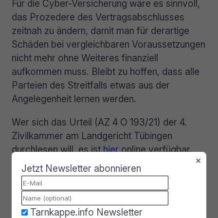
Für die Cyber-Versicherung wäre es sinnvoll,
das Prozedere des Vertragsabschlusses
zeitnah zu ändern, damit man für derartige
Schäden bei vergleichbaren Voraussetzungen
nicht mehr ohne Weiteres finanziell
aufkommen muss. Bleibt zu hoffen, dass alle
Parteien des Streitfalls etwas aus der
Angelegenheit lernen werden.
Wer sich das Urteil (AZ 4 O 193/21) der 4.
Zivilkammer am Landgericht Tübingen
durchlesen will, es ist
hier
online verfügbar.
×
Jetzt Newsletter abonnieren
5 Kommentare lesen
Mehr zu dem Thema
Tarnkappe.info Newsletter