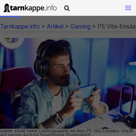

Tarnkappe.info
>
Artikel
>
Gaming
>
PS Vita-Emulat
Gamer zockt seine Lieblingsspiele mit dem PS Vita-Emulator Vita3K
auf seinem Android Smartphone (Symbolbild)