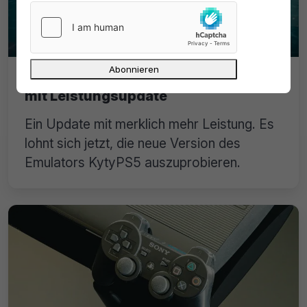
KytyPS5: PS5-Emulator für Windows
mit Leistungsupdate
Ein Update mit merklich mehr Leistung. Es
lohnt sich jetzt, die neue Version des
Emulators KytyPS5 auszuprobieren.