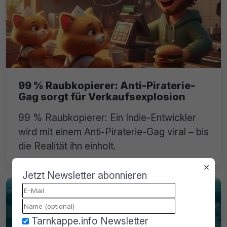
99 % Raubkopierer: Anti-Piraterie-
Gag sorgt für Verkaufsexplosion
99 % Raubkopierer: Ein Indie-Entwickler
wird mit einem Anti-Piraterie-Gag viral – bis
die Realität ihn einholt.
×
Jetzt Newsletter abonnieren
Tarnkappe.info Newsletter