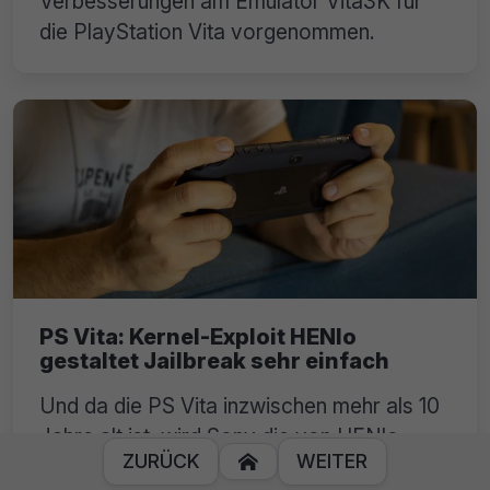
Verbesserungen am Emulator Vita3K für
die PlayStation Vita vorgenommen.
PS Vita: Kernel-Exploit HENlo
gestaltet Jailbreak sehr einfach
Und da die PS Vita inzwischen mehr als 10
Jahre alt ist, wird Sony die von HENlo
ZURÜCK
WEITER

genutzten Schwachstellen wohl nicht mehr