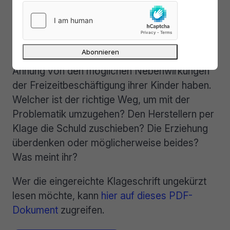
Natürlich sind viele Eltern mit der heutigen
Technologie schlichtweg überfordert, weil sie
damit selbst nicht groß geworden sind. So
manche Mütter und Väter dürften keine
Ahnung von den möglichen Nebenwirkungen
der Freizeitbeschäftigung ihrer Kinder haben.
Welcher ist der richtige Weg, um mit der
Problematik umzugehen? Den Herstellern per
Klage die Schuld zuschieben? Die Erziehung
überdenken oder möglicherweise beides?
Was meint ihr?
Wer die eingereichte Klageschrift ungekürzt
lesen möchte, kann
hier auf dieses PDF-
Dokument
zugreifen.