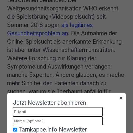
Betroffenen behandelt. Die
Weltgesundheitsorganisation WHO erkennt
die Spielstörung (Videospielsucht) seit
Sommer 2018 sogar
als legitimes
Gesundheitsproblem an
. Die Aufnahme der
Online-Spielsucht als anerkannte Erkrankung
ist aber unter Wissenschaftlern umstritten.
Weitere Forschung zur Klärung der
Symptome und Auswirkungen verlangen
manche Experten. Andere glauben, es mache
mehr Sinn bei den Patienten danach zu
suchen, warum sie überhaupt anfällig für
×
süchtiges Verhalten sind.
Jetzt Newsletter abonnieren
Wer trägt letztlich die
Verantwortung?
Tarnkappe.info Newsletter