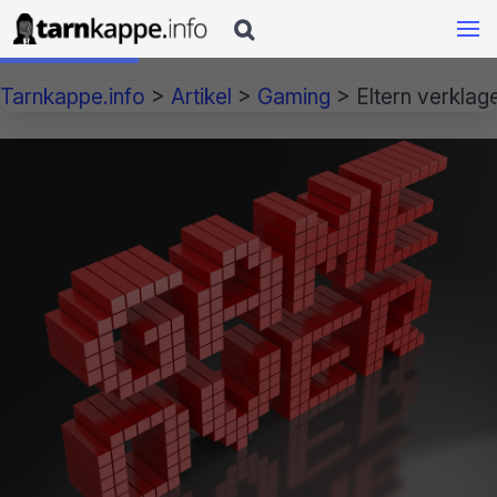

Tarnkappe.info
>
Artikel
>
Gaming
>
Eltern verklag