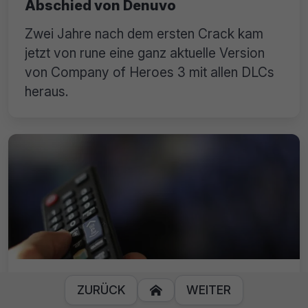
Abschied von Denuvo
Zwei Jahre nach dem ersten Crack kam
jetzt von rune eine ganz aktuelle Version
von Company of Heroes 3 mit allen DLCs
heraus.
BREIN schaltet IPTVpremium ab:
ZURÜCK
WEITER

Kunden erhalten eine Warnung