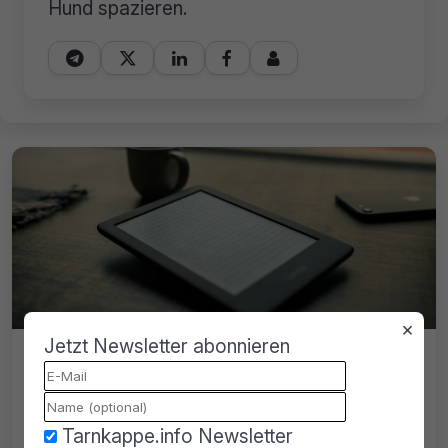
Hund spazieren.





×
Jetzt Newsletter abonnieren
Amazon sperrt Kindle-Lizenzen auf
alten Geräten – Kunden bleiben auf
ihren E-Books sitzen
Tarnkappe.info Newsletter