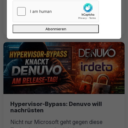
Alte E-Book-Reader verlieren den Support,
doch Amazon blockiert weiter die Kindle-
Lizenzen für die E-Books. Wie können
Kunden damit umgehen?
Hypervisor-Bypass: Denuvo will
nachrüsten
Nicht nur Microsoft geht gegen diese