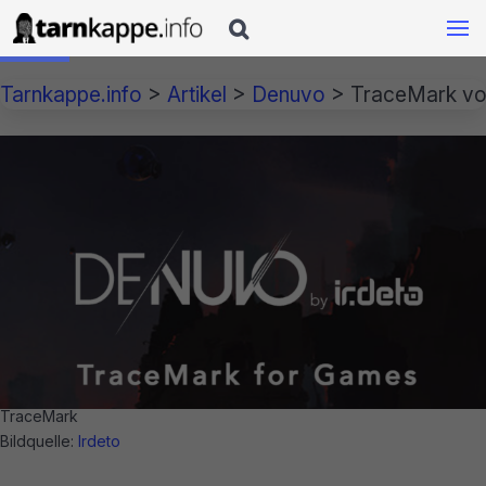

Tarnkappe.info
>
Artikel
>
Denuvo
>
TraceMark von
TraceMark
Bildquelle:
Irdeto