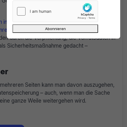
r Gebühren an die Verbraucher weitergeben
 in der deutschen Umsetzung der
rechtmäßigen Eingriff in den freien Markt
n durch die Verpflichtung, die Vorratsdaten in
h als Sicherheitsmaßnahme gedacht –
ter
n mehreren Seiten kann man davon auszugehen,
datenspeicherung – auch, wenn man die Sache
h eine ganze Weile weitergehen wird.