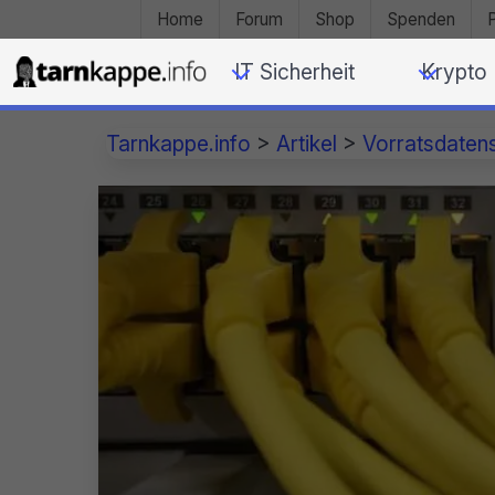
Home
Forum
Shop
Spenden
IT Sicherheit
Krypto
Tarnkappe.info
>
Artikel
>
Vorratsdaten