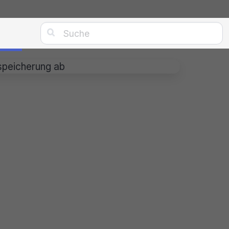

speicherung ab