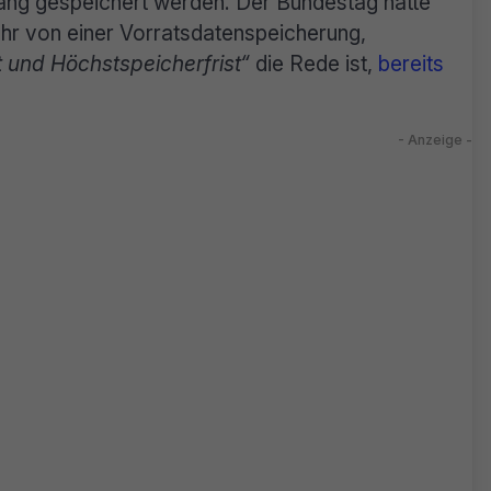
ang gespeichert werden. Der Bundestag hatte
hr von einer Vorratsdatenspeicherung,
t und Höchstspeicherfrist“
die Rede ist,
bereits