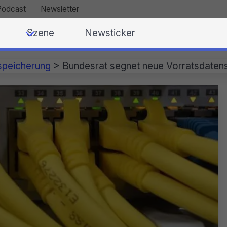
Podcast
Newsletter
Szene
Newsticker
speicherung
>
Bundesrat segnet neue Vorratsdaten