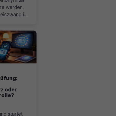
re werden.
weiszwang im
rüfung:
z oder
rolle?
ng startet