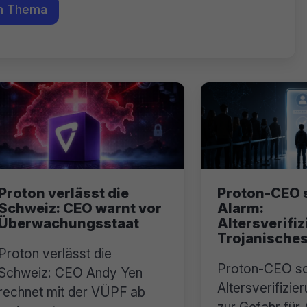
m Thema
Proton verlässt die
Proton-CEO 
Schweiz: CEO warnt vor
Alarm:
Überwachungsstaat
Altersverifiz
Trojanisches
Proton verlässt die
Proton-CEO sc
Schweiz: CEO Andy Yen
Altersverifizie
rechnet mit der VÜPF ab
zur Gefahr für