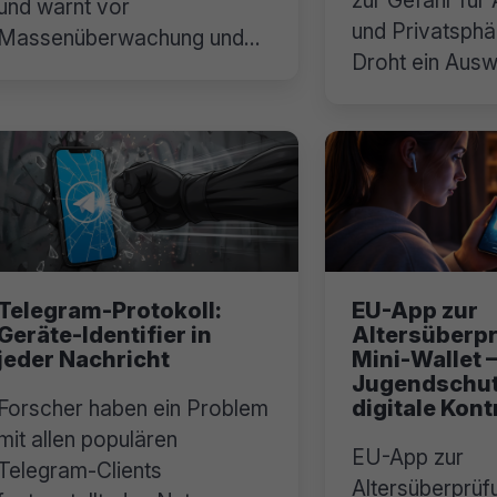
und warnt vor
und Privatsphä
Massenüberwachung und
Droht ein Aus
Hintertüren.
Netz?
Telegram-Protokoll:
EU-App zur
Geräte-Identifier in
Altersüberp
jeder Nachricht
Mini-Wallet –
Jugendschut
digitale Kont
Forscher haben ein Problem
mit allen populären
EU-App zur
Telegram-Clients
Altersüberprüfu