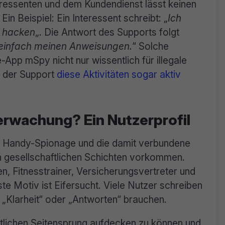
ressenten und dem Kundendienst lässt keinen
in Beispiel: Ein Interessent schreibt: „
Ich
n hacken
„. Die Antwort des Supports folgt
 einfach meinen Anweisungen.
“ Solche
App mSpy nicht nur wissentlich für illegale
s der Support
diese Aktivitäten sogar aktiv
berwachung? Ein Nutzerprofil
s Handy-Spionage und die damit verbundene
 gesellschaftlichen Schichten vorkommen.
n, Fitnesstrainer, Versicherungsvertreter und
te Motiv ist Eifersucht. Viele Nutzer schreiben
d „Klarheit“ oder „Antworten“ brauchen.
ntlichen Seitensprung aufdecken zu können und