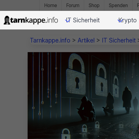
Home
Forum
Shop
Spenden
IT Sicherheit
Krypto
Tarnkappe.info
>
Artikel
>
IT Sicherheit