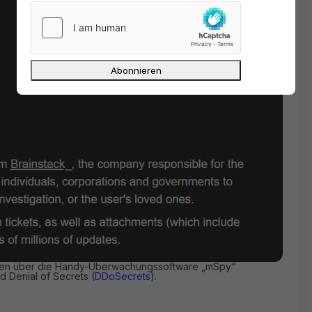
ten über die Handy-Überwachungssoftware „mSpy“
d Denial of Secrets (
DDoSecrets
).