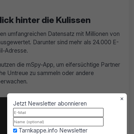
ick hinter die Kulissen
nen umfangreichen Datensatz mit Millionen von
sgewertet. Darunter sind mehr als 24.000 E-
il-Adresse.
 nutzen die mSpy-App, um eifersüchtige Partner
che Untreue zu sammeln oder andere
berwachen.
×
Jetzt Newsletter abonnieren
Tarnkappe.info Newsletter