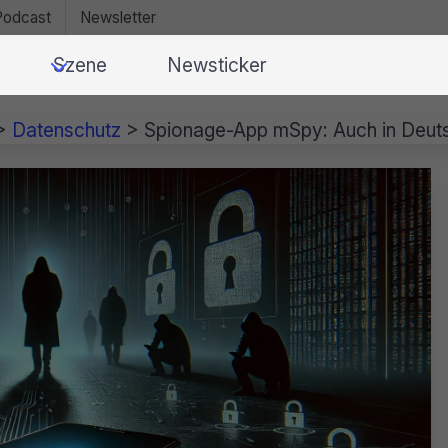
Podcast
Newsletter
Szene
Newsticker
>
Datenschutz
>
Spionage-App mSpy: Auch in Deutsch