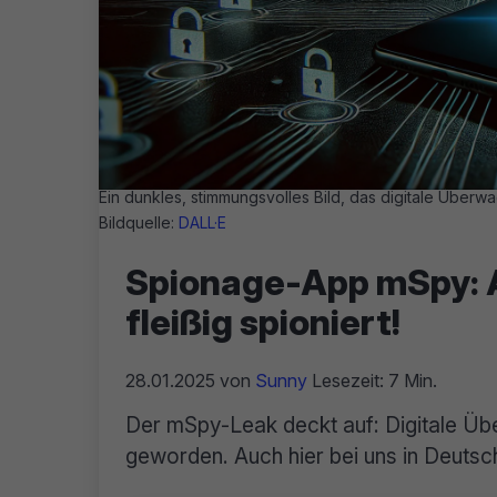
Ein dunkles, stimmungsvolles Bild, das digitale Überwa
Bildquelle:
DALL·E
Spionage-App mSpy: A
fleißig spioniert!
28.01.2025
von
Sunny
Lesezeit: 7 Min.
Der mSpy-Leak deckt auf: Digitale Übe
geworden. Auch hier bei uns in Deutsc