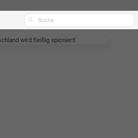

land wird fleißig spioniert!