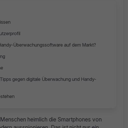
lissen
tzerprofil
e Handy-Überwachungssoftware auf dem Markt?
ung
he
 Tipps gegen digitale Überwachung und Handy-
estehen
 Menschen heimlich die Smartphones von
dern ausspionieren. Das ist nicht nur ein