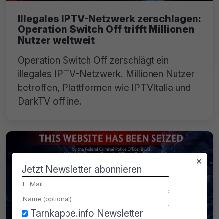
Illegales IPTV-Netzwerk zerschlagen:
Operation Switch Off trifft Millionen
Nutzer weltweit
Operation Switch Off zerschlägt ein
illegales IPTV-Netzwerk. Millionen Nutzer
betroffen, Plattformen wie IPTVItalia und
DarkTV offline.
×
Jetzt Newsletter abonnieren
Tarnkappe.info Newsletter