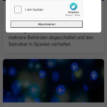
Neues Crimenetwork
hochgenommen, Betreiber verhaftet
Auch das neue Crimenetwork war nicht
von langer Dauer, das Forum haben
mehrere Behörden abgeschaltet und den
Betreiber in Spanien verhaftet.