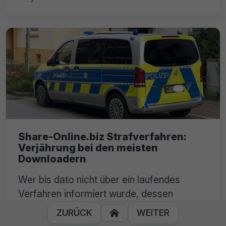
Share-Online.biz Strafverfahren:
Verjährung bei den meisten
Downloadern
Wer bis dato nicht über ein laufendes
Verfahren informiert wurde, dessen
Strafverfahren in der Causa Share-
ZURÜCK
WEITER

Online.biz ist nun verjährt!