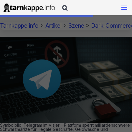

Tarnkappe.info
>
Artikel
>
Szene
>
Dark-Commerc
Symbolbild: Telegram im Visier – Plattform sperrt milliardenschwere
Schwarzmärkte für illegale Geschäfte, Geldwäsche und