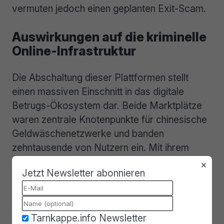
vermuten jedoch einen geplanten Exit-Scam.
Auswirkungen auf die kriminelle
Online-Infrastruktur
Die Abschaltung dieser Plattformen stellt
einen massiven Einschnitt in das digitale
Betrugs-Ökosystem dar. Beide Marktplätze
waren zentrale Knotenpunkte für chinesische
Geldwäschenetzwerke und banden
zehntausende von Nutzern ein. Mit ihrem
Transaktionsvolumen erzielten die beiden
×
Jetzt Newsletter abonnieren
Märkte über 35 Milliarden US-Dollar. Damit
übertrafen sie im direkten Vergleich gemäß
Elliptic:
Tarnkappe.info Newsletter