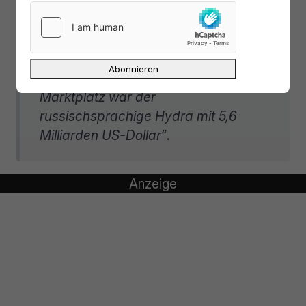
„Darknet-Märkte wie Silk Road (216
Millionen US-Dollar) und Alphabay
(639 Millionen US-Dollar) bei weitem.
Der größte bekannte Tor-basierte
Marktplatz war der
russischsprachige Hydra mit 5,6
Milliarden US-Dollar“
.