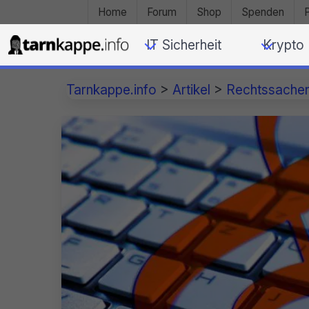
Home
Forum
Shop
Spenden
IT Sicherheit
Krypto
Tarnkappe.info
>
Artikel
>
Rechtssache