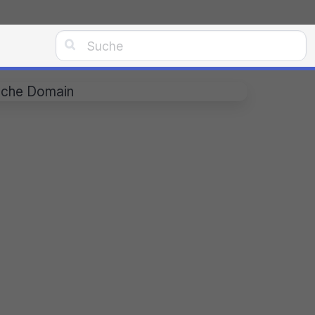

lsche Domain