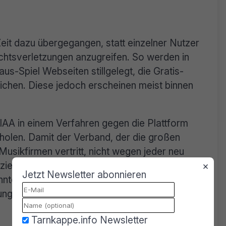
eit dazu übergegangen, statt einzelner Nutzer
chtsverletzungen anzugreifen. So werden in
s-Spiel Webseiten stillgelegt, die Gratis-
chen. Diese jedoch erscheinen meist binnen
RIAA in einem Verfahren gegen die Plattform
olen. Damit der Verband, der die großen
Musikfirmen vertritt, nicht wegen jeder neu
ziehen muss, wurde ihm eine allgemeingültige
×
Jetzt Newsletter abonnieren
onnte die
RIAA
nun direkt bei den Hostern
ng einer Domain zwingen, die nun für die
Tarnkappe.info Newsletter