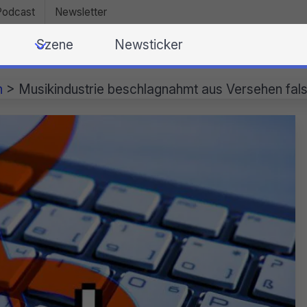
Podcast
Newsletter
Szene
Newsticker
n
>
Musikindustrie beschlagnahmt aus Versehen fa