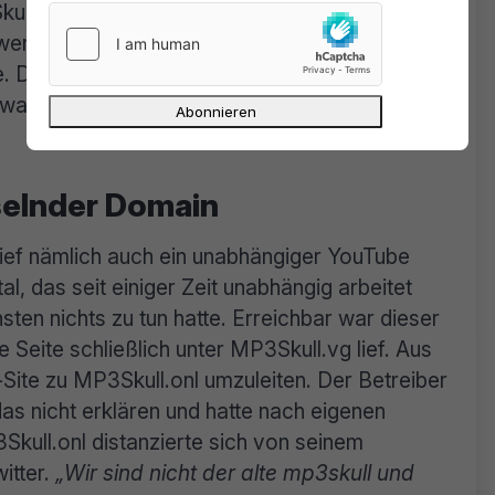
ull weiter wie gewohnt, war aber regelmäßig
den, da die jeweils aktuell gültige relativ
de. Dann aber kam es zu einem Problem: Die
wahrscheinlich in eine Falle und
selnder Domain
ef nämlich auch ein unabhängiger YouTube
, das seit einiger Zeit unabhängig arbeitet
ten nichts zu tun hatte. Erreichbar war dieser
e Seite schließlich unter MP3Skull.vg lief. Aus
Site zu MP3Skull.onl umzuleiten. Der Betreiber
s nicht erklären und hatte nach eigenen
Skull.onl distanzierte sich von seinem
itter.
„Wir sind nicht der alte mp3skull und