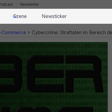
Podcast
Newsletter
Szene
Newsticker
k-Commerce
>
Cybercrime: Straftaten im Bereich der