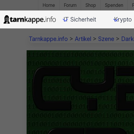
Home
Forum
Shop
Spenden
IT Sicherheit
Krypto
Tarnkappe.info
>
Artikel
>
Szene
>
Dar