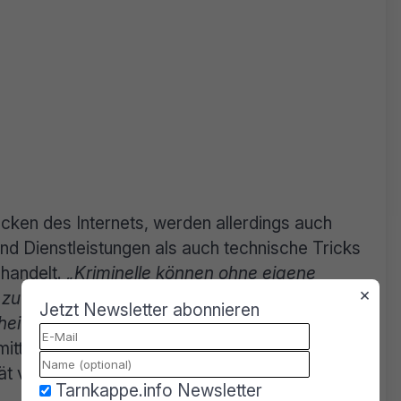
Ecken des Internets, werden allerdings auch
nd Dienstleistungen als auch technische Tricks
handelt.
„Kriminelle können ohne eigene
×
 zu hochentwickelten Cyberwerkzeugen
Jetzt Newsletter abonnieren
eiten eröffnet“
, stellte Münch fest. Es sei
mittler einen Anstieg der Cybercrime-Straftaten
tät verzeichnen.
Tarnkappe.info Newsletter