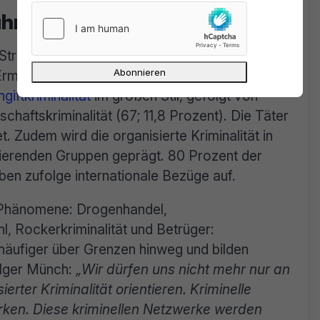
ührend
 Strafverfolgungsbehörden in Deutschland 566
-Ermittlungsverfahren. In den meisten Verfahren
giftkriminalität
im großen Stil, gefolgt von
chaftskriminalität (67; 11,8 Prozent). Die Täter
. Zudem wird die organisierte Kriminalität in
gierenden Gruppen geprägt. 80 Prozent der
en zufolge internationale Bezüge auf.
K-Phänomene: Drogenhandel,
, Rockerkriminalität und Betrüger:
 häufiger über Grenzen hinweg und bilden
olger Münch:
„Wir dürfen uns nicht mehr nur an
erter Kriminalität orientieren. Kriminelle
erken. Diese kriminellen Netzwerke werden