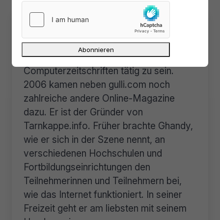
Über
Lars Sobiraj
Lars Sobiraj fing im Jahr 2000 an, als
Quereinsteiger für verschiedene
Computerzeitschriften tätig zu sein.
2006 kamen neben gulli.com noch
zahlreiche andere Online-Magazine
dazu. Er ist der Gründer von
Tarnkappe.info. Früher brachte Ghandy,
wie er sich in der Szene nennt, an
verschiedenen Hochschulen und
Fortbildungseinrichtungen den
Teilnehmerinnen und Teilnehmern bei,
wie das Internet funktioniert. In seiner
Freizeit geht er am liebsten mit seinem