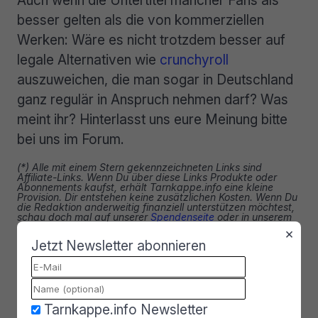
besser gelten als die von kommerziellen
Werken: Wäre es nicht trotzdem besser auf
legale Alternativen wie
crunchyroll
auszuweichen, die man sogar in Deutschland
ganz regulär in Anspruch nehmen darf? Was
meint ihr? Hinterlasst uns eure Meinung bitte
bei uns im Forum.
(*) Alle mit einem Stern gekennzeichneten Links sind
Affiliate-Links. Wenn Du über diese Links Produkte oder
Abonnements kaufst, erhält Tarnkappe.info eine kleine
Provision. Dir entstehen keine zusätzlichen Kosten. Wenn Du
die Redaktion anderweitig finanziell unterstützen möchtest,
schau doch mal auf unserer
Spendenseite
oder in unserem
Online-Shop
vorbei.
×
Jetzt Newsletter abonnieren
2 Kommentare lesen
Mehr zu dem Thema
Tarnkappe.info Newsletter