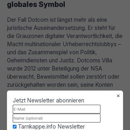
globales Symbol
Der Fall Dotcom ist längst mehr als eine
juristische Auseinandersetzung. Er steht für
die Grauzonen digitaler Verantwortlichkeit, die
Macht multinationaler Urheberrechtslobbys –
und das Zusammenspiel von Politik,
Geheimdiensten und Justiz. Dotcoms Villa
wurde 2012 unter Beteiligung der NSA
überwacht, Beweismittel sollen zerstört oder
zurückgehalten worden sein, seine Konten
eingefroren.
×
Jetzt Newsletter abonnieren
„
Trump und ich haben eines gemeinsam: Wir
sind beide von Joe Bidens korrupten
Marionetten des Justizministeriums verfolgt
Tarnkappe.info Newsletter