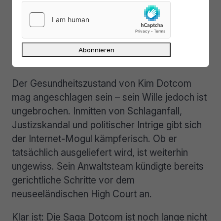
worden
“,
sagte
Dotcom in einem weiteren
Post und veröffentlichte dazu ein Whitepaper
seiner Anwälte.
Fazit: Noch nicht besiegt
Der Gesundheitszustand von Kim Dotcom
mag angeschlagen sein – sein Wille jedoch ist
ungebrochen. Inmitten von Schlaganfall,
Justizskandal und politischer Intrige gibt sich
der Internet-Mogul kämpferisch. Ob er
tatsächlich ausgeliefert wird, ist weiterhin
ungewiss. Sein Anwaltsteam kündigte bereits
gerichtliche Schritte vor dem
neuseeländischen High Court an.
Klar ist: Die Saga Dotcom ist noch lange nicht