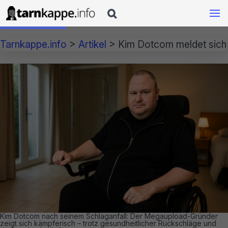

Tarnkappe.info
>
Artikel
>
Kim Dotcom meldet sich 
Kim Dotcom nach seinem Schlaganfall: Der Megaupload-Gründer
zeigt sich kämpferisch – trotz gesundheitlicher Rückschläge und