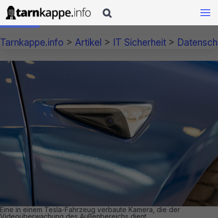

Tarnkappe.info
>
Artikel
>
IT Sicherheit
>
Datensch
Eine in einem Tesla-Fahrzeug verbaute Kamera, die der
Videoüberwachung des Außenbereichs dient