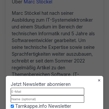
Über
Marc Stöckel
Marc Stöckel hat nach seiner
Ausbildung zum IT-Systemelektroniker
und einem Studium im Bereich der
technischen Informatik rund 5 Jahre als
Softwareentwickler gearbeitet. Um
seine technische Expertise sowie seine
Sprachfertigkeiten weiter auszubauen,
schreibt er seit dem Sommer 2022
regelmäßig Artikel zu den
Themenbereichen Software, IT-
×
Sicherheit, Datenschutz,
Jetzt Newsletter abonnieren
Cyberkriminalität und Kryptowährungen.






Tarnkappe.info Newsletter