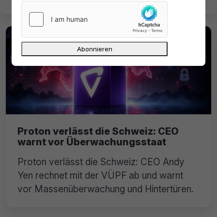
Proton verlässt die Schweiz: CEO
warnt vor Überwachungsstaat
Proton verlässt die Schweiz: CEO Andy
Yen rechnet mit der VÜPF ab und warnt
vor Massenüberwachung und Hintertüren.