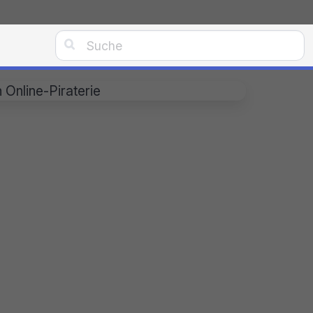

Online-Piraterie