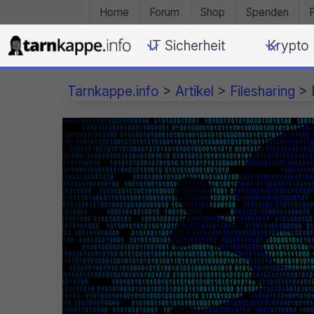
Home
Forum
Shop
Spenden
IT Sicherheit
Krypto
Tarnkappe.info
>
Artikel
>
Filesharing
>