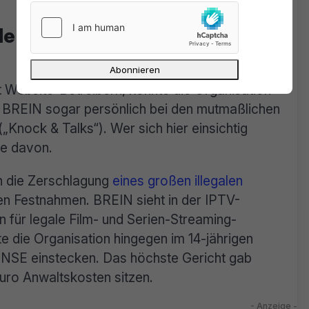
lle und die Bewältigung von
t Website-Betreibern, konnte die Organisation
ar BREIN sogar persönlich bei den mutmaßlichen
„Knock & Talks“). Wer sich hier einsichtig
fe davon.
ch die Zerschlagung
eines großen illegalen
n Festnahmen. BREIN sieht in der IPTV-
 für legale Film- und Serien-Streaming-
 die Organisation hingegen im 14-jährigen
 NSE einstecken. Das höchste Gericht gab
uro Anwaltskosten sitzen.