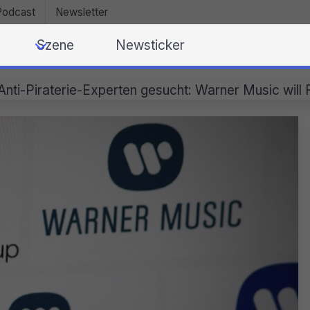
Podcast
Newsletter
Szene
Newsticker
Anti-Piraterie-Experten gesucht: Warner Music will