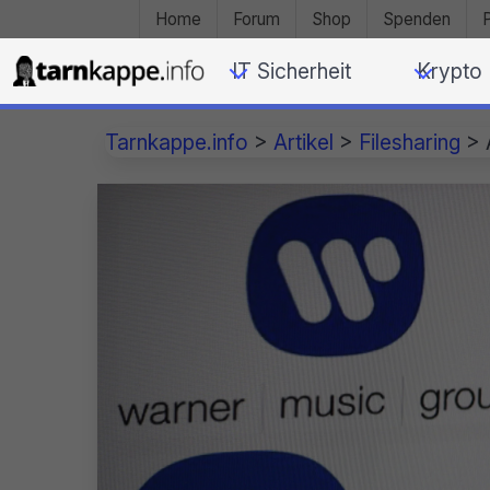
Home
Forum
Shop
Spenden
IT Sicherheit
Krypto
Tarnkappe.info
>
Artikel
>
Filesharing
>