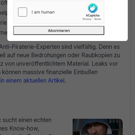
öffentlichungen.
elpartnern.
rie-Dienste.
rmen.
ti-Piraterie-Experten sind vielfältig. Denn es
nell auf neue Bedrohungen oder Raubkopien zu
tz von unveröffentlichtem Material. Leaks vor
n können massive finanzielle Einbußen
k
in einem aktuellen Artikel
.
c sucht einen echten
sches Know-how,