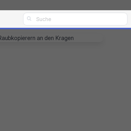

 Raubkopierern an den Kragen