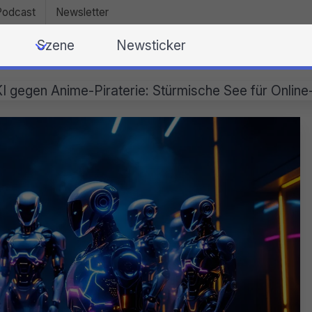
Podcast
Newsletter
Szene
Newsticker
I gegen Anime-Piraterie: Stürmische See für Online