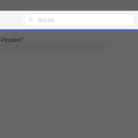

-Piraten?