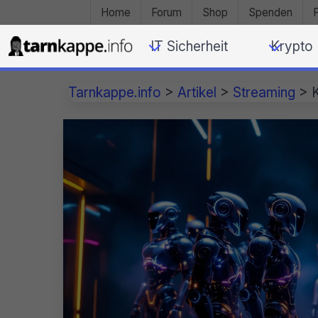
Home
Forum
Shop
Spenden
IT Sicherheit
Krypto
Tarnkappe.info
>
Artikel
>
Streaming
>
K