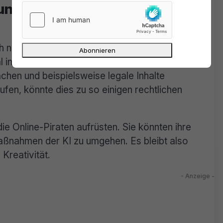
nungsäußerung und andere
uch noch einige Herausforderungen zu meistern.
 in der Genauigkeit der KI. Denn wenn die
hen und beispielsweise legale Inhalte
ufen, könnte dies zu so einigen rechtlichen
e Online-Piraten aufrüsten. Sie könnten ihre
ßnahmen der KI zu umgehen. Es bleibt also
Kreativität.