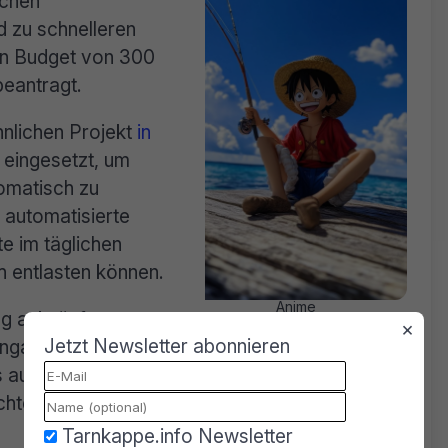
ichen
d zu schnelleren
ein Budget von 300
beantragt.
hnlichen Projekt
in
I eingesetzt, um
omatisch zu
 automatisierte
e im täglichen
h entlasten können.
Anime
lg anknüpfen zu
×
Jetzt Newsletter abonnieren
nga- und Anime-Piraterie konzentrieren. Sollte
s auf andere Bereiche wie Filme, Musik und
ichtet Comicbook
in einem aktuellen Artikel
.
Tarnkappe.info Newsletter