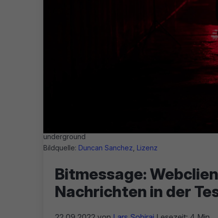
underground
Bildquelle:
Duncan Sanchez
,
Lizenz
Bitmessage: Webclien
Nachrichten in der Te
22.09.2022
von
Lars Sobiraj
Lesezeit: 4 Min.