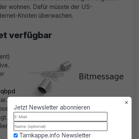
er wohnen. Dafür müsste der US-
Internet-Knoten überwachen.
et verfügbar
ent)
ive.
er
aqbpd
ar.
×
Jetzt Newsletter abonnieren
eite ist selbsterklärend. Wir haben den
agt. Er möchte mit seinem Vorhaben allen
blierten Software anbieten, die auf dem
Tarnkappe.info Newsletter