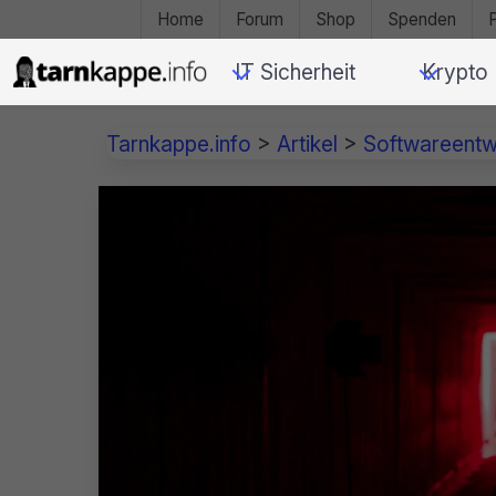
Home
Forum
Shop
Spenden
IT Sicherheit
Krypto
Tarnkappe.info
>
Artikel
>
Softwareentw