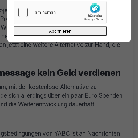
ojekt hat man nach eigenen Angaben für alle
e Probleme bei der
Installation
von
Windows haben. Es gebe etliche Nutzer, die
einen hohen Wert auf Opsec (Verschleierung
en jetzt eine weitere Alternative zur Hand, die
itmessage kein Geld verdienen
, mit der kostenlose Alternative zu
e sich allerdings über ein paar Euro Spenden
und die Weiterentwicklung dauerhaft
ngsbedingungen von YABC ist an Nachrichten