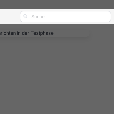

ichten in der Testphase