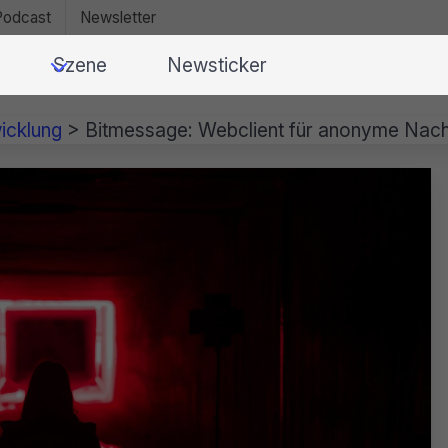
Podcast
Newsletter
Szene
Newsticker
icklung
>
Bitmessage: Webclient für anonyme Nachr