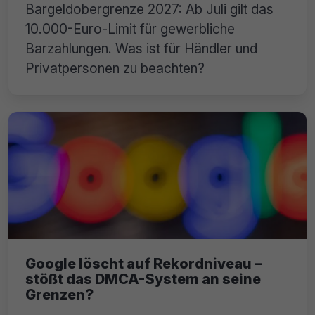
Bargeldobergrenze 2027: Ab Juli gilt das
10.000-Euro-Limit für gewerbliche
Barzahlungen. Was ist für Händler und
Privatpersonen zu beachten?
Google löscht auf Rekordniveau –
stößt das DMCA-System an seine
Grenzen?