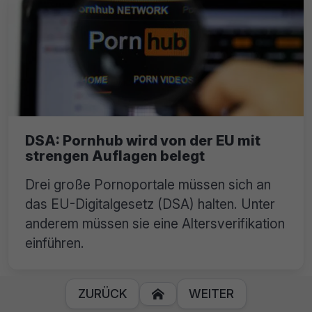
DSA: Pornhub wird von der EU mit
strengen Auflagen belegt
Drei große Pornoportale müssen sich an
das EU-Digitalgesetz (DSA) halten. Unter
anderem müssen sie eine Altersverifikation
einführen.
ZURÜCK
WEITER
