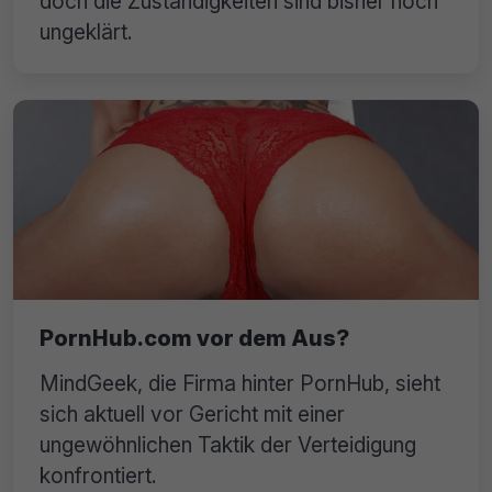
doch die Zuständigkeiten sind bisher noch
ungeklärt.
PornHub.com vor dem Aus?
MindGeek, die Firma hinter PornHub, sieht
sich aktuell vor Gericht mit einer
ungewöhnlichen Taktik der Verteidigung
konfrontiert.