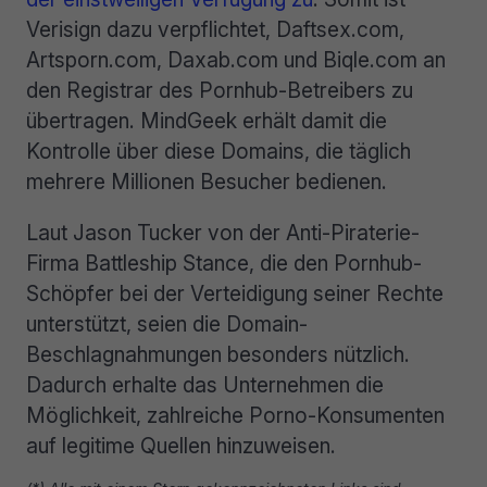
Verisign dazu verpflichtet, Daftsex.com,
Artsporn.com, Daxab.com und Biqle.com an
den Registrar des Pornhub-Betreibers zu
übertragen. MindGeek erhält damit die
Kontrolle über diese Domains, die täglich
mehrere Millionen Besucher bedienen.
Laut Jason Tucker von der Anti-Piraterie-
Firma Battleship Stance, die den Pornhub-
Schöpfer bei der Verteidigung seiner Rechte
unterstützt, seien die Domain-
Beschlagnahmungen besonders nützlich.
Dadurch erhalte das Unternehmen die
Möglichkeit, zahlreiche Porno-Konsumenten
auf legitime Quellen hinzuweisen.