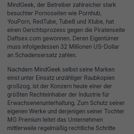
MindGeek, der Betreiber zahlreicher stark
besuchter Pornoseiten wie Pornhub,
YouPorn, RedTube, Tube8 und Xtube, hat
einen Gerichtsprozess gegen die Piratenseite
Daftsex.com gewonnen. Deren Eigentümer
muss infolgedessen 32 Millionen US-Dollar
an Schadensersatz zahlen.
Nachdem MindGeek selbst seine Marken
einst unter Einsatz unzähliger Raubkopien
großzog, ist der Konzern heute einer der
größten Rechteinhaber der Industrie für
Erwachsenenunterhaltung. Zum Schutz seiner
eigenen Werke und derjenigen seiner Tochter
MG Premium leitet das Unternehmen
mittlerweile regelmäßig rechtliche Schritte