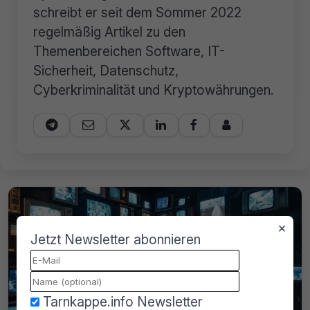
schreibt er seit dem Sommer 2022
regelmäßig Artikel zu den
Themenbereichen Software, IT-
Sicherheit, Datenschutz,
Cyberkriminalität und Kryptowährungen.






×
Jetzt Newsletter abonnieren
Tarnkappe.info Newsletter