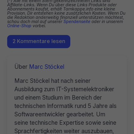
(*) Alle mit einem Stern gekennzeichneten Links sind
Affiliate-Links. Wenn Du über diese Links Produkte oder
Abonnements kaufst, erhält Tarnkappe.info eine kleine
Provision. Dir entstehen keine zusätzlichen Kosten. Wenn Du
die Redaktion anderweitig finanziell unterstützen möchtest,
schau doch mal auf unserer
Spendenseite
oder in unserem
Online-Shop
vorbei.
2 Kommentare lesen
Über
Marc Stöckel
Marc Stöckel hat nach seiner
Ausbildung zum IT-Systemelektroniker
und einem Studium im Bereich der
technischen Informatik rund 5 Jahre als
Softwareentwickler gearbeitet. Um
seine technische Expertise sowie seine
Sprachfertigkeiten weiter auszubauen,