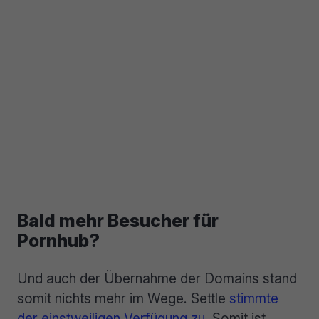
Bald mehr Besucher für
Pornhub?
Und auch der Übernahme der Domains stand
somit nichts mehr im Wege. Settle
stimmte
der einstweiligen Verfügung zu
. Somit ist