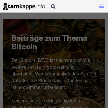

Beiträge zum Thema
Bitcoin
Der Bitcoin (BTC) ist nachweislich die
weltweit erste Kryptowährung
überhaupt. Wer ursprünglich das System
dahinter, die Blockchain, erfunden hat,
ist noch immer unbekannt.
Leider sind alle anderen digitalen
Währungen mehr oder weniger stark