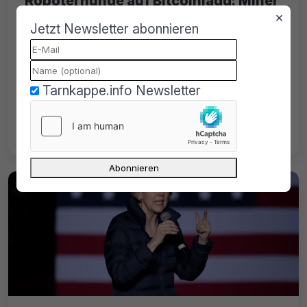
Roboterhunde auf Bitcoinjagd: Miner
startet Festplattensuche
×
Jetzt Newsletter abonnieren
26.07.2022
von
Antonia Frank
Lesezeit: 6 Min.
Ein britischer IT-Mitarbeiter hat 2013 eine
Tarnkappe.info Newsletter
mit 7.500 Bitcoin beladene Festplatte
entsorgt. Zwei Roboterhunde sollen nun bei
der Suche helfen