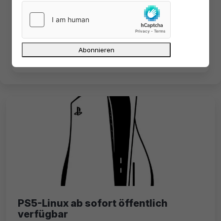
Sicherheit, Datenschutz,
Cyberkriminalität und Kryptowährungen.






PS5-Linux ab sofort öffentlich
verfügbar