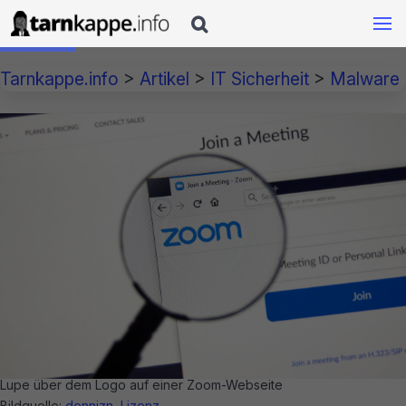

Tarnkappe.info
>
Artikel
>
IT Sicherheit
>
Malware
Lupe über dem Logo auf einer Zoom-Webseite
Bildquelle:
dennizn
,
Lizenz