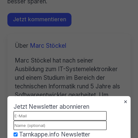
besser sparen.
Jetzt kommentieren
Über
Marc Stöckel
Marc Stöckel hat nach seiner
Ausbildung zum IT-Systemelektroniker
und einem Studium im Bereich der
technischen Informatik rund 5 Jahre als
Softwareentwickler gearbeitet. Um
×
seine technische Expertise sowie seine
Jetzt Newsletter abonnieren
Sprachfertigkeiten weiter auszubauen,
schreibt er seit dem Sommer 2022
regelmäßig Artikel zu den
Tarnkappe.info Newsletter
Themenbereichen Software, IT-