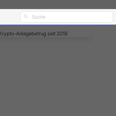

Krypto-Anlagebetrug seit 2019