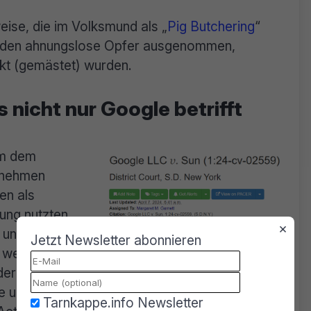
ise, die im Volksmund als „
Pig Butchering
“
erden ahnungslose Opfer ausgenommen,
kt (gemästet) wurden.
s nicht nur Google betrifft
um dem
rnehmen
en als
ung nutzten
×
 und Konten,
Jetzt Newsletter abonnieren
e werden
Google verklagt App-Entwickler
ndern auch
nd Richtlinien. Einschließlich des „Racketeer
Tarnkappe.info Newsletter