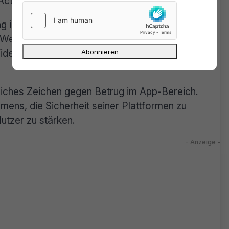
ct“ (
RICO
) und diverser Google-Richtlinien.
g ihre Opfer über Google Voice dazu, ihre
. Weitere Verbreitungsmethoden waren
Affiliate-
eos, die für die gefälschten
tliches Zeichen gegen Betrug im App-Bereich.
hmens, die Sicherheit seiner Plattformen zu
utzer zu stärken.