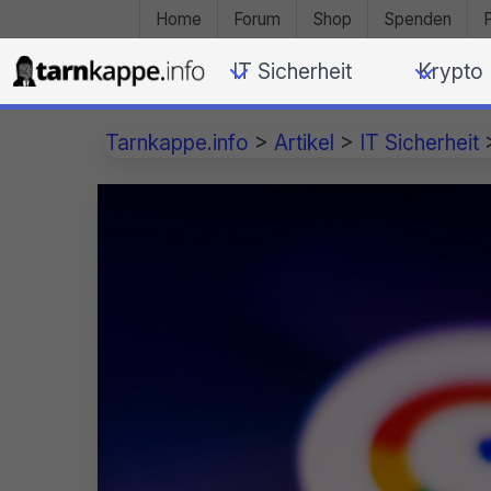
Home
Forum
Shop
Spenden
IT Sicherheit
Krypto
Tarnkappe.info
>
Artikel
>
IT Sicherheit