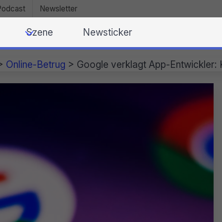
Podcast
Newsletter
Szene
Newsticker
>
Online-Betrug
>
Google verklagt App-Entwickler: 