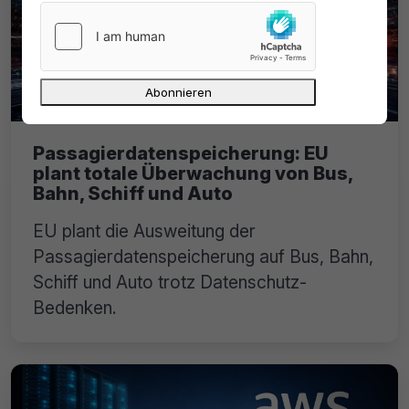
Passagierdatenspeicherung: EU
plant totale Überwachung von Bus,
Bahn, Schiff und Auto
EU plant die Ausweitung der
Passagierdatenspeicherung auf Bus, Bahn,
Schiff und Auto trotz Datenschutz-
Bedenken.