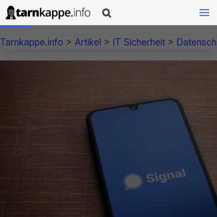

Tarnkappe.info
>
Artikel
>
IT Sicherheit
>
Datensch