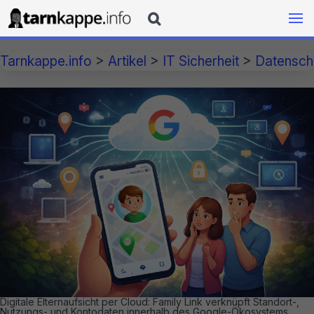

Tarnkappe.info
>
Artikel
>
IT Sicherheit
>
Datensch
Digitale Elternaufsicht per Cloud: Family Link verknüpft Standort-,
Nutzungs- und Kontodaten innerhalb des Google-Ökosystems.