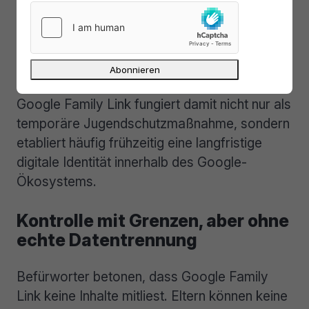
Ein Kinderkonto kann somit über viele Jahre
hinweg aktiv genutzt werden und dabei
gespeicherte Aktivitäten, Interaktionen und
Einstellungen ansammeln.
Google Family Link fungiert damit nicht nur als
temporäre Jugendschutzmaßnahme, sondern
etabliert häufig frühzeitig eine langfristige
digitale Identität innerhalb des Google-
Ökosystems.
Kontrolle mit Grenzen, aber ohne
echte Datentrennung
Befürworter betonen, dass Google Family
Link keine Inhalte mitliest. Eltern können keine