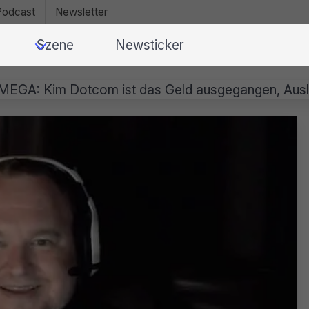
Podcast
Newsletter
Szene
Newsticker
MEGA: Kim Dotcom ist das Geld ausgegangen, Ausli