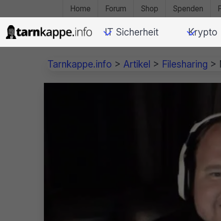
Home
Forum
Shop
Spenden
IT Sicherheit
Krypto
Tarnkappe.info
>
Artikel
>
Filesharing
>