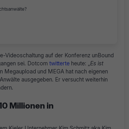
echtsanwälte?
ve-Videoschaltung auf der Konferenz unBound
egangen sei. Dotcom
twitterte
heute: „
Es ist
on Megaupload und MEGA hat nach eigenen
r Anwälte ausgegeben. Er versucht weiterhin
ndern.
0 Millionen in
dem Kieler Unternehmer Kim Schmitz aka Kim