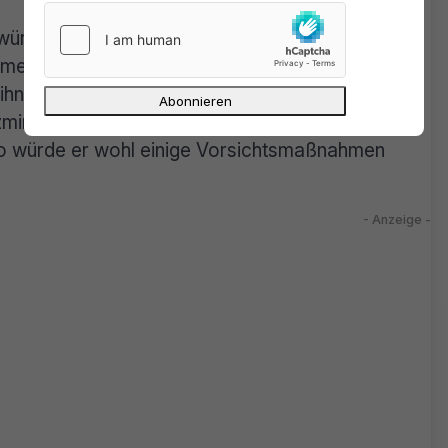
würde, könnte er die Vergangenheit ändern,
r amerikanischen Filmstudios ernster genommen.
 ihn oder Megaupload in ernsthafter Gefahr
ministeriums hätten ihn komplett überrascht.
so würde er wohl einige Vorsichtsmaßnahmen