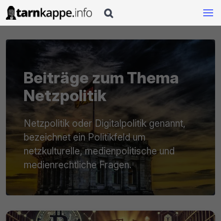

Beiträge zum Thema
Netzpolitik
Netzpolitik oder Digitalpolitik genannt,
bezeichnet ein Politikfeld um
netzkulturelle, medienpolitische und
medienrechtliche Fragen.