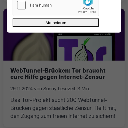
WebTunnel-Brücken: Tor braucht
eure Hilfe gegen Internet-Zensur
29.11.2024
von
Sunny
Lesezeit: 3 Min.
Das Tor-Projekt sucht 200 WebTunnel-
Brücken gegen staatliche Zensur. Helft mit,
den Zugang zum freien Internet zu sichern!