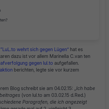
n
sten?
l
“LuL.to wehrt sich gegen Lügen”
hat es
en dazu ist vor allem Marinella C.van ten
afverfolgung gegen lul.to
aufgefallen.
eaktion
berichten, legte sie vor kurzem
em Blog schreibt sie am 04.02.15: „
Ich habe
gbeitrages
(von lul.to am 03.02.15 d.Red.)
rschiedene Paragrafen, die ich angezeigt
käme gerade mal auf 2, vielleicht 3