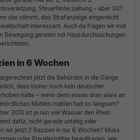
htsverletzung, Steuerhinterziehung – aber 30?
nn das stimmt, das Strafanzeige eingereicht
waltschaft interessant. Auch da fragen wir mal
ges in Bewegung geraten mit Hausdurchsuchungen
erichteten.
ien in 6 Wochen
usgerechnet jetzt die Behörden in die Gänge
lich, dass bisher noch kein deutscher
 erhoben hätte – wenn denn etwas dran wäre an
ehördlichen Mühlen mahlen halt so langsam?
ber 2013 ist ja nun viel Wasser den Rhein
nnt dafür, nicht gerade untätig oder
n wir jetzt 2 Razzien in nur 6 Wochen? Muss
mmen oder Privatermittler beauftragen, wie