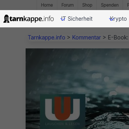
Home
Forum
Shop
Spenden
IT Sicherheit
Krypto
Tarnkappe.info
>
Kommentar
>
E-Book: