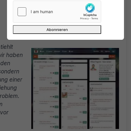
tiehlt
ir haben
nden
 sondern
ng einer
ziehung
Problem.
m
 vor