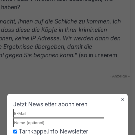
u haben?
macht, Ihnen auf die Schliche zu kommen. Ich
ass diese die Köpfe in Ihrer kriminellen
onen, keine IP Adresse. Wir werden dann den
e Ergebnisse übergeben, damit die
nal gegen Sie beginnen kann.
” (so in unserem
×
Jetzt Newsletter abonnieren
Tarnkappe.info Newsletter