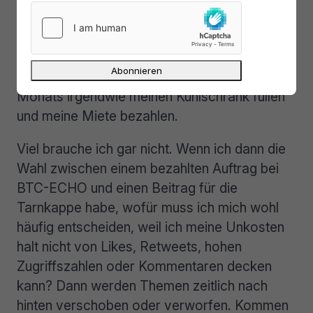
würde, weil sie inhaltlich zu uns passen
würden. Häufig bekommen wir Hinweise rein,
was ich gerne zeitnah behandeln würde. Doch
ich muss als Freiberufler am Ende des
Monats irgendwie meinen Kühlschrank füllen
und meine Miete bezahlen.
Viel brauche ich gar nicht. Wenn ich dann die
Wahl zwischen einem bezahlten Auftrag bei
BTC-ECHO und einen Beitrag für die
Tarnkappe habe, wofür muss ich mich wohl
häufig entscheiden, weil ich meine Unkosten
halt nicht von Likes, Retweets, hohen
Zugriffszahlen oder Kommentaren decken
kann? Dann werden Themen zeitlich nach
hinten verschoben oder verworfen. Kommen