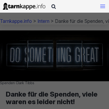

Tarnkappe.info
>
Intern
>
Danke für die Spenden, vi
Spenden Clark Tibbs
Danke für die Spenden, viele
waren es leider nicht!