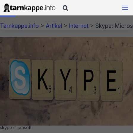

Tarnkappe.info
>
Artikel
>
Internet
>
Skype: Micros
skype microsoft