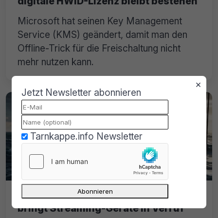
digitale HWID-Lizenz bleibt bestehen
Microsoft hat seinen Key Management
Service (KMS) geändert, damit man den
Offline-Trick für die Freischaltung nicht
mehr nutzen kann.
×
Jetzt Newsletter abonnieren
Tarnkappe.info Newsletter
Amazon Fire TV Piraterie: Studie
bringt Streaming-Geräte in Verruf