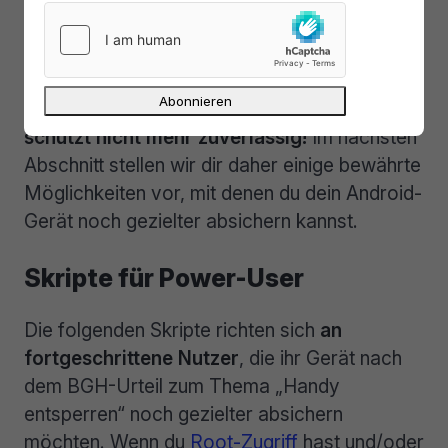
Im Alltag verlassen sich viele Nutzer leider
ausschließlich auf Fingerabdruck- oder
Gesichtserkennung. Doch spätestens seit
dem BGH-Urteil ist klar:
Die Biometrie allein
schützt nicht mehr zuverlässig!
Im nächsten
Abschnitt stellen wir dir daher einige bewährte
Möglichkeiten vor, mit denen du dein Android-
Gerät noch gezielter absichern kannst.
Skripte für Power-User
Die folgenden Skripte richten sich
an
fortgeschrittene Nutzer
, die ihr Gerät nach
dem BGH-Urteil zum Thema „Handy
entsperren“ noch gezielter absichern
möchten. Wenn du
Root-Zugriff
hast und/oder