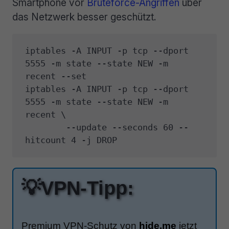
Smartphone vor
Bruteforce-Angriffen
über
das Netzwerk besser geschützt.
iptables -A INPUT -p tcp --dport 
5555 -m state --state NEW -m 
recent --set

iptables -A INPUT -p tcp --dport 
5555 -m state --state NEW -m 
recent \

        --update --seconds 60 --
hitcount 4 -j DROP
💡VPN-Tipp:
Premium VPN-Schutz von
hide.me
jetzt