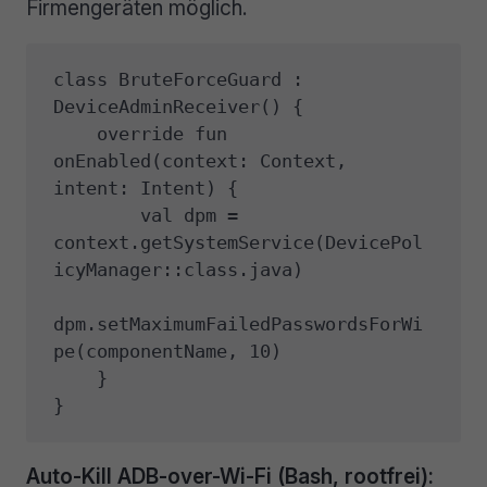
Firmengeräten möglich.
class BruteForceGuard : 
DeviceAdminReceiver() {

    override fun 
onEnabled(context: Context, 
intent: Intent) {

        val dpm = 
context.getSystemService(DevicePol
icyManager::class.java)

dpm.setMaximumFailedPasswordsForWi
pe(componentName, 10)

    }

}
Auto-Kill ADB-over-Wi-Fi (Bash, rootfrei):