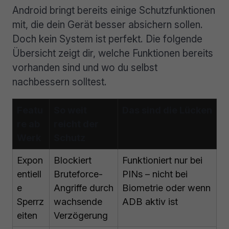
Android bringt bereits einige Schutzfunktionen
mit, die dein Gerät besser absichern sollen.
Doch kein System ist perfekt. Die folgende
Übersicht zeigt dir, welche Funktionen bereits
vorhanden sind und wo du selbst
nachbessern solltest.
Featu
So weit
Das sind die Lücken
re ab
reicht der
Werk
Schutz
Expon
Blockiert
Funktioniert nur bei
entiell
Bruteforce-
PINs – nicht bei
e
Angriffe durch
Biometrie oder wenn
Sperrz
wachsende
ADB aktiv ist
eiten
Verzögerung