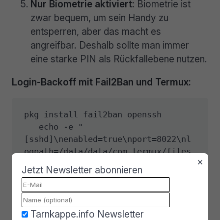
Nur Biometrie aktiviert:
Biometrie ist
zwar bequem, um sein Handy zu
entsperren, aber das macht es
angreifbar. Deshalb sollte man immer
eine starke PIN als Rückfallebene nutzen.
Login-Backoff mit Fail2Ban und Termux:
pkg install fail2ban openssh

   echo -e "
[sshd]\nenabled=true\nport=8022\nl
ogpath=/data/data/com.termux/files
×
/usr/var/log/sshd.log\nfindtime=60
Jetzt Newsletter abonnieren
0\nmaxretry=4\nbantime=28800" > 
$PREFIX/etc/fail2ban/jail.local

   sv-enable fail2ban
Tarnkappe.info Newsletter