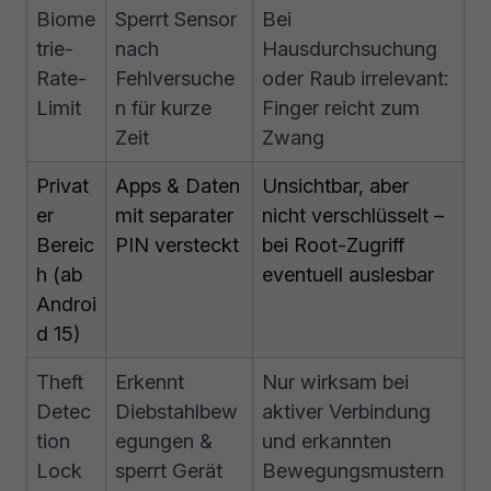
Biome
Sperrt Sensor
Bei
trie-
nach
Hausdurchsuchung
Rate-
Fehlversuche
oder Raub irrelevant:
Limit
n für kurze
Finger reicht zum
Zeit
Zwang
Privat
Apps & Daten
Unsichtbar, aber
er
mit separater
nicht verschlüsselt –
Bereic
PIN versteckt
bei Root-Zugriff
h (ab
eventuell auslesbar
Androi
d 15)
Theft
Erkennt
Nur wirksam bei
Detec
Diebstahlbew
aktiver Verbindung
tion
egungen &
und erkannten
Lock
sperrt Gerät
Bewegungsmustern