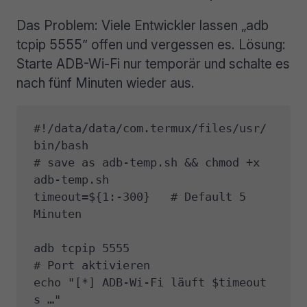
Das Problem: Viele Entwickler lassen „adb
tcpip 5555” offen und vergessen es. Lösung:
Starte ADB-Wi-Fi nur temporär und schalte es
nach fünf Minuten wieder aus.
#!/data/data/com.termux/files/usr/
bin/bash

# save as adb-temp.sh && chmod +x 
adb-temp.sh

timeout=${1:-300}   # Default 5 
Minuten

adb tcpip 5555                       
# Port aktivieren

echo "[*] ADB-Wi-Fi läuft $timeout 
s …"
