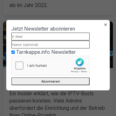
als im Jahr 2022.
×
Jetzt Newsletter abonnieren
Tarnkappe.info Newsletter
Wie kam es zu den IPTV-Busts in
Deutschland?
Ein Insider erklärt, wie die IPTV-Busts
passieren konnten. Viele Admins
überfordert die Einrichtung und der Betrieb
ihres Online-Projekts.