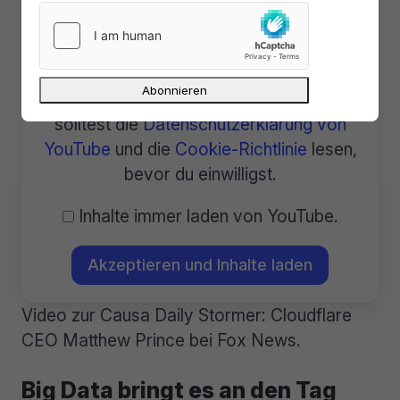
YouTube bereitgestellt werden. Wir bitten
dich um deine Zustimmung, bevor wir die
Inhalte laden, da sie Cookies und andere
Technologien verwenden können. Du
solltest die
Datenschutzerklärung von
YouTube
und die
Cookie-Richtlinie
lesen,
bevor du einwilligst.
Inhalte immer laden von YouTube.
Akzeptieren und Inhalte laden
Video zur Causa Daily Stormer: Cloudflare
CEO Matthew Prince bei Fox News.
Big Data bringt es an den Tag