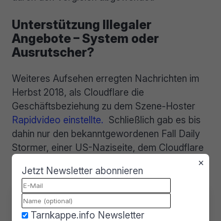
Unterstützung Illegaler
Angebote – System oder
Ausrutscher?
Weiteres Aufsehen erregten Nachrichten im
Herbst 2018, als Cloudflare die
Geschäftsbeziehung zu dem Szene-Hoster
Rapidvideo einstellte.
Schließlich gab es bis
dahin nur den bekanntgewordenen Fall Daily
Stormer, einer US-Naziseite, dem Cloudflare
die Geschäftsbeziehung in 2017 von sich aus
×
Jetzt Newsletter abonnieren
gekündigt hatte.
Inhalte von YouTube erlauben?
Tarnkappe.info Newsletter
Diese Seite enthält Inhalte, die von