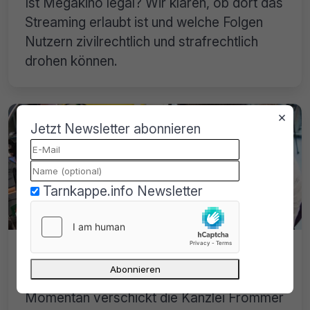
Ist Megakino legal? Wir klären, ob dort das
Streaming erlaubt ist und welche Folgen
Nutzern zivilrechtlich und strafrechtlich
drohen können.
×
Jetzt Newsletter abonnieren
Tarnkappe.info Newsletter
SolidCAM-Abmahnung nach illegaler
Nutzung
Momentan verschickt die Kanzlei Frommer