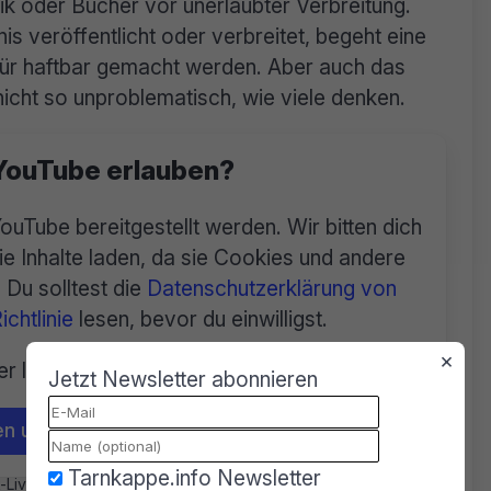
ik oder Bücher vor unerlaubter Verbreitung.
s veröffentlicht oder verbreitet, begeht eine
ür haftbar gemacht werden. Aber auch das
icht so unproblematisch, wie viele denken.
 YouTube erlauben?
YouTube bereitgestellt werden. Wir bitten dich
e Inhalte laden, da sie Cookies und andere
Du solltest die
Datenschutzerklärung von
chtlinie
lesen, bevor du einwilligst.
×
er laden von YouTube.
Jetzt Newsletter abonnieren
n und Inhalte laden
Tarnkappe.info Newsletter
-Livestream ist keine gute Idee!