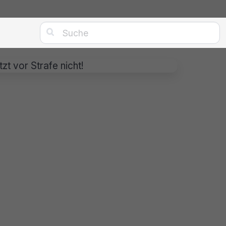

t vor Strafe nicht!