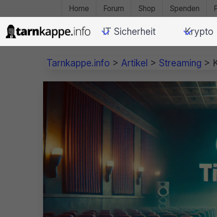
Home
Forum
Shop
Spenden
IT Sicherheit
Krypto
Tarnkappe.info
>
Artikel
>
Streaming
>
K