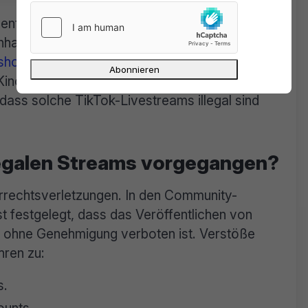
 entschieden, dass bereits der bewusste
Inhalte
eine Urheberrechtsverletzung darstellen
hof, Urteil C-527/15
. Das Ganze wurde als
Kinofilme eindeutig urheberrechtlich geschützt
 dass solche TikTok-Livestreams illegal sind
legalen Streams vorgegangen?
rrechtsverletzungen. In den Community-
t festgelegt, dass das Veröffentlichen von
l ohne Genehmigung verboten ist. Verstöße
hren zu:
s.
ounts.