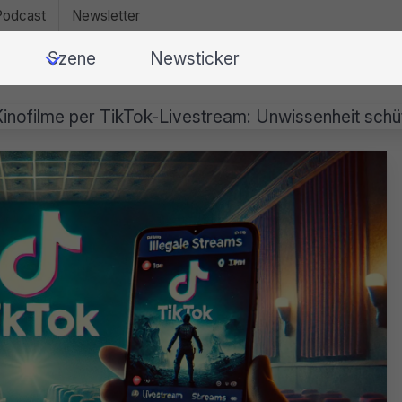
Podcast
Newsletter
Szene
Newsticker
inofilme per TikTok-Livestream: Unwissenheit schütz