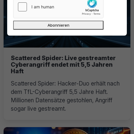
Scattered Spider: Live gestreamter
Cyberangriff endet mit 5,5 Jahren
Haft
Scattered Spider: Hacker-Duo erhält nach
dem TfL-Cyberangriff 5,5 Jahre Haft.
Millionen Datensätze gestohlen, Angriff
sogar live gestreamt.