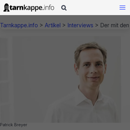

Tarnkappe.info
>
Artikel
>
Interviews
>
Der mit den
Patrick Breyer