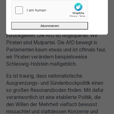
und Arbeitslosenversicherung auflösen, mehr
Überwachung und Geld für Geheimdienste).
Die AfD will Macht und Posten für sich. Wir
Piraten wollen den Bürgern Macht
zurückgeben. Die AfD ist Angstpartei. Wir
Piraten sind Mutpartei. Die AfD bewegt in
Parlamenten kaum etwas und ist oftmals faul,
wir Piraten verändern beispielsweise
Schleswig-Holstein maßgeblich.
Es ist traurig, dass nationalistische
Ausgrenzungs- und Sündenbockpolitik einen
so großen Resonanzboden finden. Mit dafür
verantwortlich ist eine etablierte Politik, die
den Willen der Mehrheit vielfach bewusst
missachtet und stattdessen Konzerne und