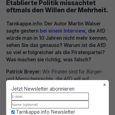
Etablierte Politik missachtet
oftmals den Willen der Mehrheit.
Tarnkappe.info: Der Autor Martin Walser
sagte gestern
bei einem Interview
, die AfD
würde man in 10 Jahren nicht mehr kennen,
sehen Sie das genauso? Warum ist die AfD
so viel erfolgreicher als die Piratenpartei?
Was machen sie richtig, was falsch?
Patrick Breyer:
Wir Piraten sind für Bürger-
und Menschenrechte, die AfD will auf
×
Flüchtlinge schießen. Wir Piraten wollen
Jetzt Newsletter abonnieren
Privilegien und Sonderrechte abschaffen, die
AfD will noch weniger soziale Gerechtigkeit
(z.B. Steuern für Reiche, Erben und
Tarnkappe.info Newsletter
Unternehmen senken, die gesetzliche Unfall-