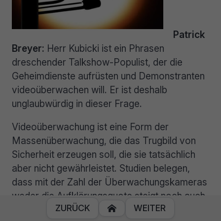
Patrick
Breyer:
Herr Kubicki ist ein Phrasen
dreschender Talkshow-Populist, der die
Geheimdienste aufrüsten und Demonstranten
videoüberwachen will. Er ist deshalb
unglaubwürdig in dieser Frage.
Videoüberwachung ist eine Form der
Massenüberwachung, die das Trugbild von
Sicherheit erzeugen soll, die sie tatsächlich
aber nicht gewährleistet. Studien belegen,
dass mit der Zahl der Überwachungskameras
weder die Aufklärungsquote steigt noch auch
ZURÜCK
WEITER

nur die gefühlte Sicherheit zunimmt. Im total