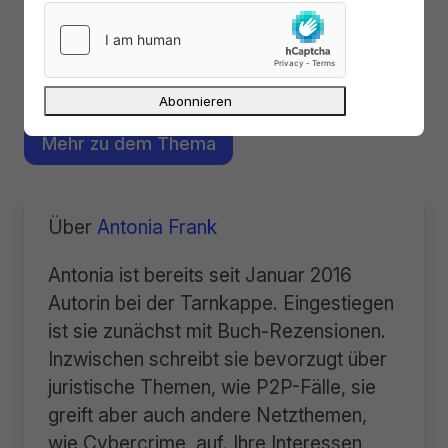
Provision. Dir entstehen keine zusätzlichen Kosten. Wenn Du
die Redaktion anderweitig finanziell unterstützen möchtest,
schau doch mal auf unserer
Spendenseite
oder in unserem
Online-Shop
vorbei.
6 Kommentare lesen
Mehr zu dem Thema
Über
Antonia Frank
Antonia ist bereits seit Januar 2016
Autorin bei der Tarnkappe. Eingestiegen
ist sie zunächst mit Buch-Rezensionen.
Inzwischen schreibt sie bevorzugt über
juristische Themen, wie P2P-Fälle, sie
greift aber auch andere Netzthemen,
wie Cybercrime, auf. Ihre Interessen