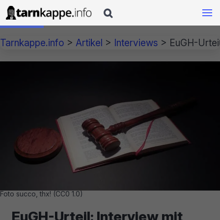

Tarnkappe.info
>
Artikel
>
Interviews
>
EuGH-Urteil:
Foto succo, thx! (CC0 1.0)
EuGH-Urteil: Interview mit